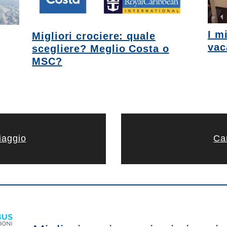
I mi
Migliori crociere: quale
vac
scegliere? Meglio Costa o
MSC?
iaggio
Car