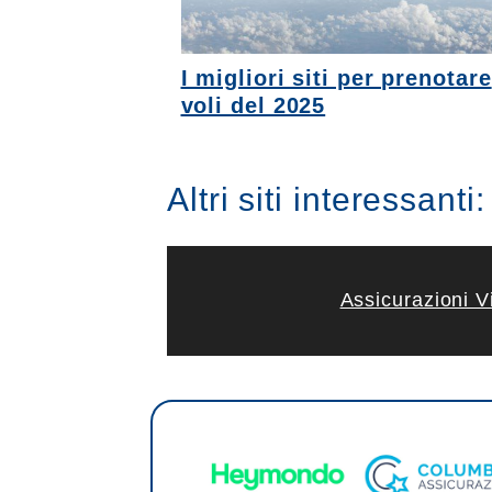
I migliori siti per prenotare
voli del 2025
Altri siti interessanti:
Assicurazioni V